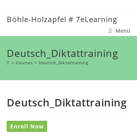
Zum
Inhalt
Böhle-Holzapfel # 7eLearning
springen
Menü
Deutsch_Diktattraining
>
Courses
>
Deutsch_Diktattraining
Deutsch_Diktattraining
Enroll Now