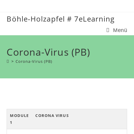
Zum
Inhalt
Böhle-Holzapfel # 7eLearning
springen
Menü
Corona-Virus (PB)
>
Corona-Virus (PB)
MODULE
CORONA VIRUS
1