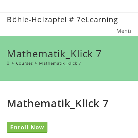
Zum
Inhalt
Böhle-Holzapfel # 7eLearning
springen
Menü
Mathematik_Klick 7
>
Courses
>
Mathematik_Klick 7
Mathematik_Klick 7
Enroll Now