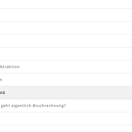
btraktion
en
NG
 geht eigentlich Bruchrechnung?