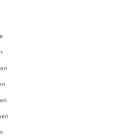
e
n
nen
en
nen
nen
n