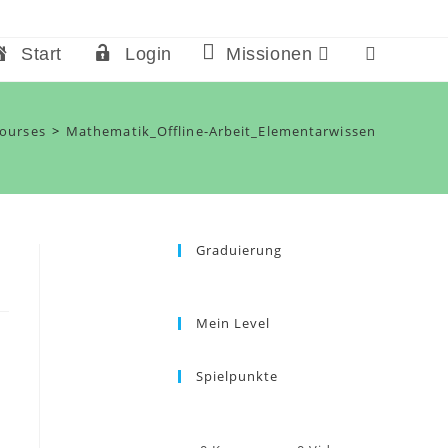
Start
Login
Missionen
Website-
Suche
umschalten
ourses
>
Mathematik_Offline-Arbeit_Elementarwissen
Graduierung
Mein Level
Spielpunkte