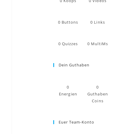
0
Koops
0
Videos
0
Buttons
0
Links
0
Quizzes
0
MultiMs
Dein Guthaben
0
0
Energien
Guthaben
Coins
Euer Team-Konto