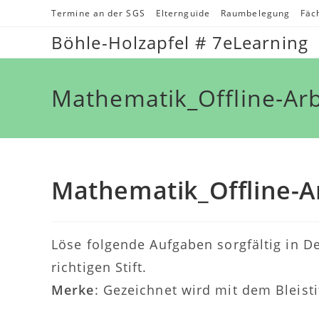
Zum
Termine an der SGS
Elternguide
Raumbelegung
Fäc
Inhalt
Böhle-Holzapfel # 7eLearning
springen
Mathematik_Offline-Ar
Mathematik_Offline-A
Löse folgende Aufgaben sorgfältig in 
richtigen Stift.
Merke
: Gezeichnet wird mit dem Bleisti