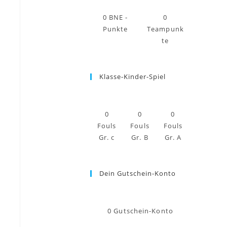
0
BNE -
0
Punkte
Teampunk
te
Klasse-Kinder-Spiel
0
0
0
Fouls
Fouls
Fouls
Gr. c
Gr. B
Gr. A
Dein Gutschein-Konto
0
Gutschein-Konto