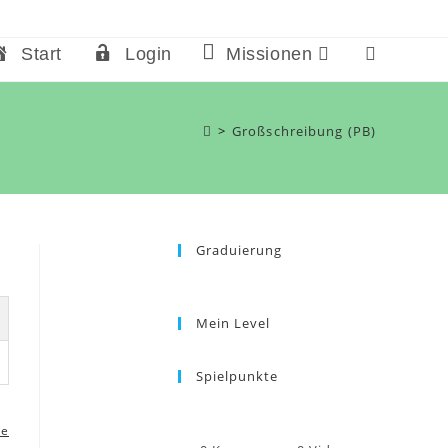
Start
Login
Missionen
Website-
Suche
umschalten
>
Großschreibung (PB)
Graduierung
Mein Level
Spielpunkte
re