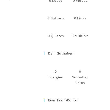
0
Koops
0
Videos
0
Buttons
0
Links
0
Quizzes
0
MultiMs
Dein Guthaben
0
0
Energien
Guthaben
Coins
Euer Team-Konto