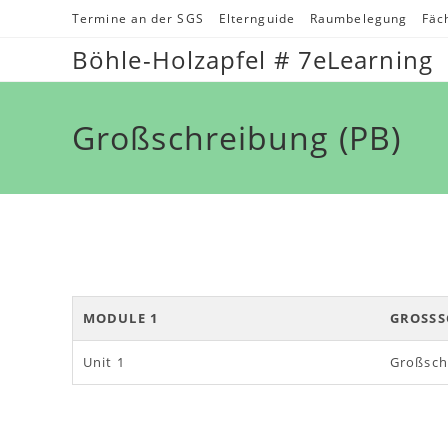
Zum
Termine an der SGS
Elternguide
Raumbelegung
Fäc
Inhalt
Böhle-Holzapfel # 7eLearning
springen
Großschreibung (PB)
MODULE 1
GROSSS
Unit 1
Großsch