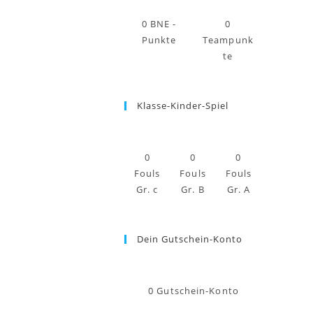
0
BNE -
0
Punkte
Teampunk
te
Klasse-Kinder-Spiel
0
0
0
Fouls
Fouls
Fouls
Gr. c
Gr. B
Gr. A
Dein Gutschein-Konto
0
Gutschein-Konto