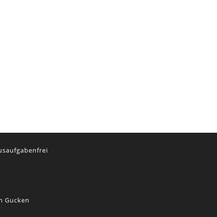
usaufgabenfrei
lm Gucken