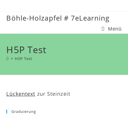
Zum
Inhalt
Böhle-Holzapfel # 7eLearning
springen
Menü
H5P Test
>
H5P Test
Lückentext
zur Steinzeit
Graduierung