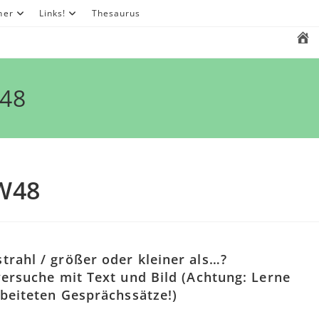
her
Links!
Thesaurus
W48
KW48
rahl / größer oder kleiner als…?
versuche mit Text und Bild (Achtung: Lerne
rbeiteten Gesprächssätze!)