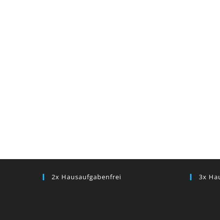
2x Hausaufgabenfrei
3x Ha