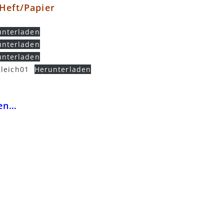
 Heft/Papier
unterladen
unterladen
unterladen
gleich01
Herunterladen
hen…