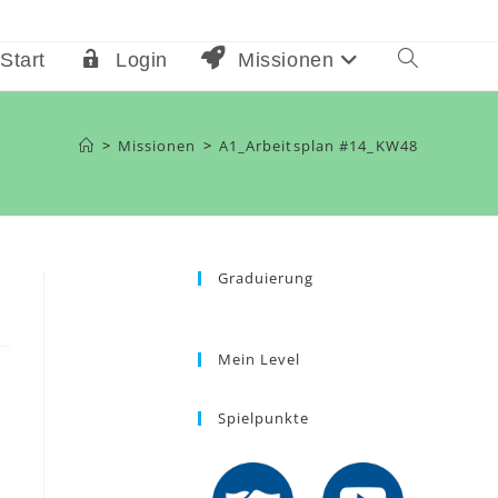
Start
Login
Missionen
Website-
Suche
umschalten
>
Missionen
>
A1_Arbeitsplan #14_KW48
Graduierung
Mein Level
Spielpunkte