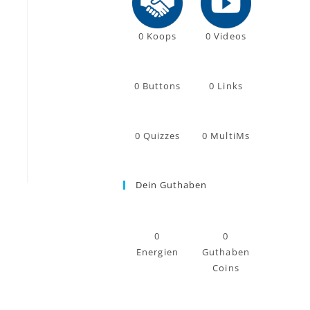
0
Koops
0
Videos
0
Buttons
0
Links
0
Quizzes
0
MultiMs
Dein Guthaben
0
0
Energien
Guthaben
Coins