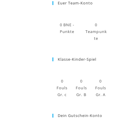
Euer Team-Konto
0
BNE -
0
Punkte
Teampunk
te
Klasse-Kinder-Spiel
0
0
0
Fouls
Fouls
Fouls
Gr. c
Gr. B
Gr. A
Dein Gutschein-Konto