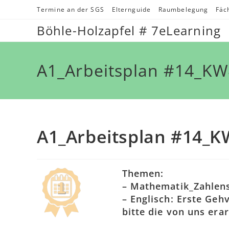
Zum
Termine an der SGS
Elternguide
Raumbelegung
Fäc
Inhalt
Böhle-Holzapfel # 7eLearning
springen
A1_Arbeitsplan #14_K
A1_Arbeitsplan #14_
Themen:
– Mathematik_Zahlenst
– Englisch: Erste Geh
bitte die von uns era