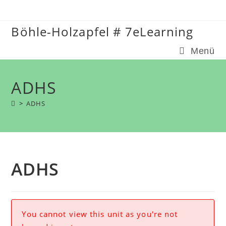
Zum
Inhalt
Böhle-Holzapfel # 7eLearning
springen
Menü
ADHS
>
ADHS
ADHS
You cannot view this unit as you're not