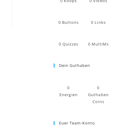
0
Koops
0
Videos
0
Buttons
0
Links
0
Quizzes
0
MultiMs
Dein Guthaben
0
0
Energien
Guthaben
Coins
Euer Team-Konto