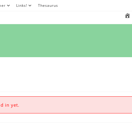
her
Links!
Thesaurus
d in yet.