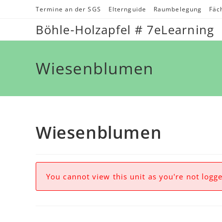
Zum
Termine an der SGS
Elternguide
Raumbelegung
Fäc
Inhalt
Böhle-Holzapfel # 7eLearning
springen
Wiesenblumen
Wiesenblumen
You cannot view this unit as you're not logge