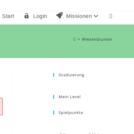
Start
Login
Missionen
Website-
Suche
umschalten
>
Wiesenblumen
Graduierung
Mein Level
Spielpunkte