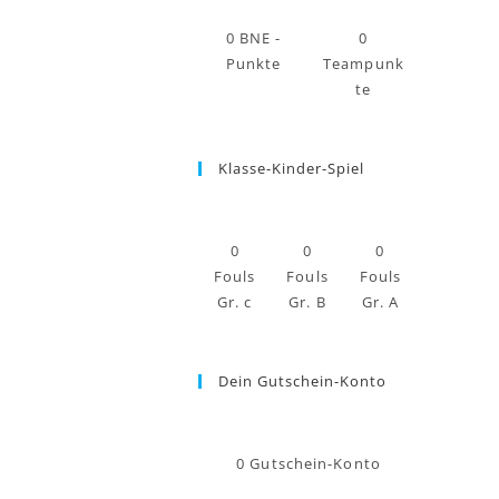
0
BNE -
0
Punkte
Teampunk
te
Klasse-Kinder-Spiel
0
0
0
Fouls
Fouls
Fouls
Gr. c
Gr. B
Gr. A
Dein Gutschein-Konto
0
Gutschein-Konto