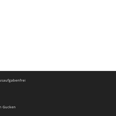
usaufgabenfrei
lm Gucken