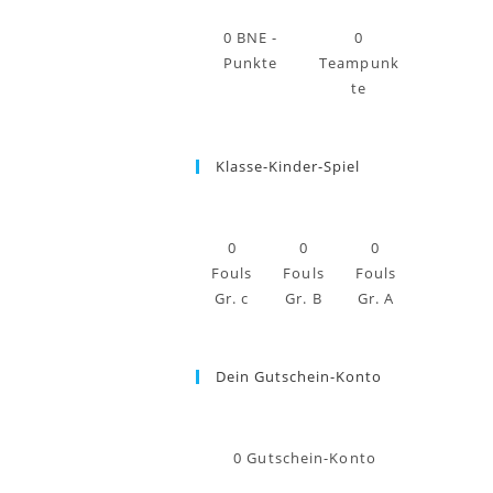
0
BNE -
0
Punkte
Teampunk
te
Klasse-Kinder-Spiel
0
0
0
Fouls
Fouls
Fouls
Gr. c
Gr. B
Gr. A
Dein Gutschein-Konto
0
Gutschein-Konto