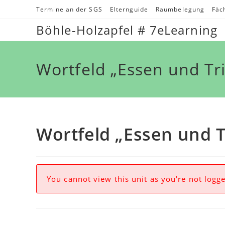
Zum
Termine an der SGS
Elternguide
Raumbelegung
Fäc
Inhalt
Böhle-Holzapfel # 7eLearning
springen
Wortfeld „Essen und Tri
Wortfeld „Essen und T
You cannot view this unit as you're not logge