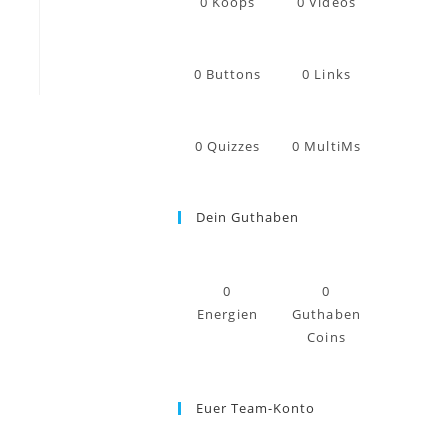
0
Koops
0
Videos
0
Buttons
0
Links
0
Quizzes
0
MultiMs
Dein Guthaben
0
0
Energien
Guthaben
Coins
Euer Team-Konto