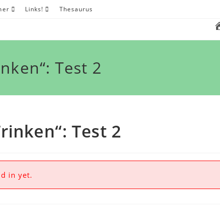
her
Links!
Thesaurus
nken“: Test 2
rinken“: Test 2
d in yet.