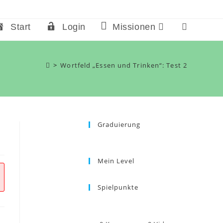
Start
Login
Missionen
Website-
Suche
umschalten
>
Wortfeld „Essen und Trinken“: Test 2
Graduierung
Mein Level
Spielpunkte