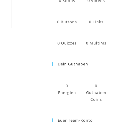
0
Koops
0
Videos
0
Buttons
0
Links
0
Quizzes
0
MultiMs
Dein Guthaben
0
0
Energien
Guthaben
Coins
Euer Team-Konto