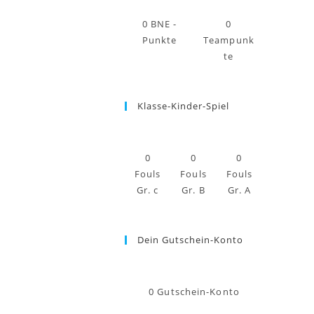
0
BNE -
0
Punkte
Teampunk
te
Klasse-Kinder-Spiel
0
0
0
Fouls
Fouls
Fouls
Gr. c
Gr. B
Gr. A
Dein Gutschein-Konto
0
Gutschein-Konto