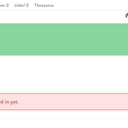
her
Links!
Thesaurus
d in yet.