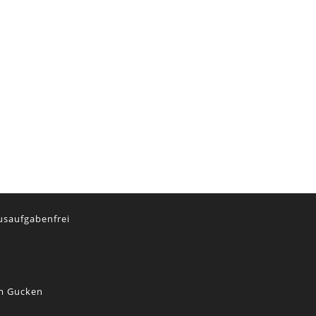
usaufgabenfrei
lm Gucken