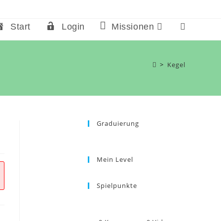
Start
Login
Missionen
Website-
Suche
umschalten
>
Kegel
Graduierung
Mein Level
Spielpunkte