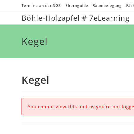
Zum
Termine an der SGS
Elternguide
Raumbelegung
Fäc
Inhalt
Böhle-Holzapfel # 7eLearning
springen
Kegel
Kegel
You cannot view this unit as you're not logge