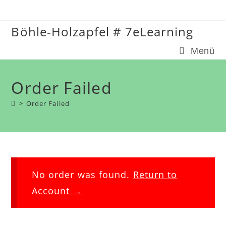
Zum
Inhalt
Böhle-Holzapfel # 7eLearning
springen
Menü
Order Failed
>
Order Failed
No order was found.
Return to
Account →