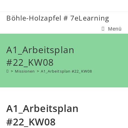
Zum
Inhalt
Böhle-Holzapfel # 7eLearning
springen
Menü
A1_Arbeitsplan
#22_KW08
>
Missionen
>
A1_Arbeitsplan #22_KW08
A1_Arbeitsplan
#22_KW08